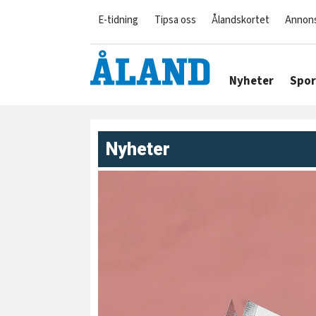
E-tidning
Tipsa oss
Ålandskortet
Annon
Nyheter
Spor
Nyheter