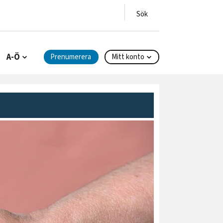
A-Ö
Prenumerera
Mitt konto