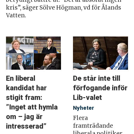
kris”, säger Sölve Högman, vd för Ålands
Vatten.
En liberal
De står inte till
kandidat har
förfogande inför
stigit fram:
Lib-valet
”Inget att hymla
Nyheter
om – jag är
Flera
intresserad”
framträdande
liberala politiker