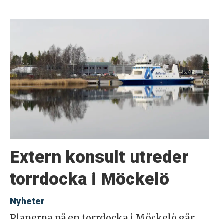
Extern konsult utreder
torrdocka i Möckelö
Nyheter
Planerna på en torrdocka i Möckelö går