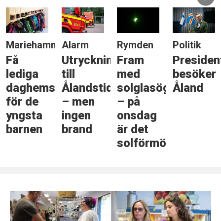
Mariehamn
Alarm
Rymden
Politik
Få
Utryckning
Fram
Presiden
lediga
till
med
besöker
daghemsplatser
Ålandstidningen
solglasögonen
Åland
för de
– men
– på
yngsta
ingen
onsdag
barnen
brand
är det
solförmörkelse