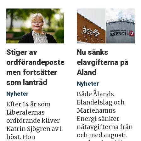
Stiger av
Nu sänks
ordförandeposten
elavgifterna på
men fortsätter
Åland
som lantråd
Nyheter
Nyheter
Både Ålands
Elandelslag och
Efter 14 år som
Mariehamns
Liberalernas
Energi sänker
ordförande kliver
nätavgifterna från
Katrin Sjögren av i
och med augusti.
höst. Hon