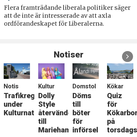
Flera framträdande liberala politiker säger
att de inte är intresserade av att axla
ordförandeskapet för Liberalerna.
Notiser
Notis
Kultur
Domstol
Kökar
Trafikreglering
Dolly
Döms
Quiz
under
Style
till
för
Kulturnatten
återvänder
böter
Kökarbo
till
för
på
Mariehamn
införsel
torsdags