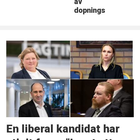
av
dopningsmedel
En liberal kandidat har