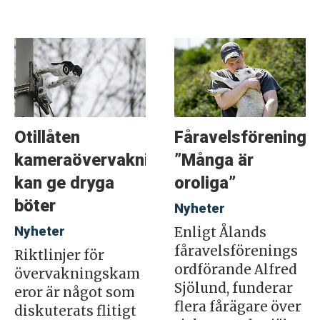
Otillåten
Fåravelsföreninge
kameraövervakning
”Många är
kan ge dryga
oroliga”
böter
Nyheter
Nyheter
Enligt Ålands
fåravelsförenings
Riktlinjer för
ordförande Alfred
övervakningskam
Sjölund, funderar
eror är något som
flera fårägare över
diskuterats flitigt