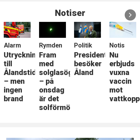
Notiser
Politik
Notis
Notis
Kultur
Presidenten
Nu
Trafikreglering
Dolly
besöker
erbjuds
under
Style
gonen
Åland
vuxna
Kulturnatten
återvänd
vaccin
till
mot
Marieha
vattkoppor
rkelse