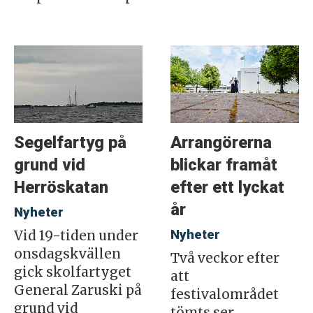
Segelfartyg på
Arrangörerna
grund vid
blickar framåt
Herröskatan
efter ett lyckat
år
Nyheter
Nyheter
Vid 19-tiden under
onsdagskvällen
Två veckor efter
gick skolfartyget
att
General Zaruski på
festivalområdet
grund vid
tömts ser