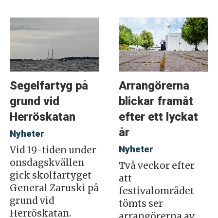
Segelfartyg på
Arrangörerna
grund vid
blickar framåt
Herröskatan
efter ett lyckat
år
Nyheter
Nyheter
Vid 19-tiden under
onsdagskvällen
Två veckor efter
gick skolfartyget
att
General Zaruski på
festivalområdet
grund vid
tömts ser
Herröskatan.
arrangörerna av