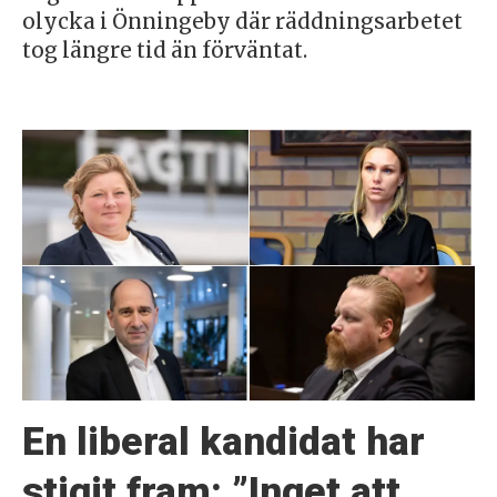
olycka i Önningeby där räddningsarbetet
tog längre tid än förväntat.
En liberal kandidat har
stigit fram: ”Inget att