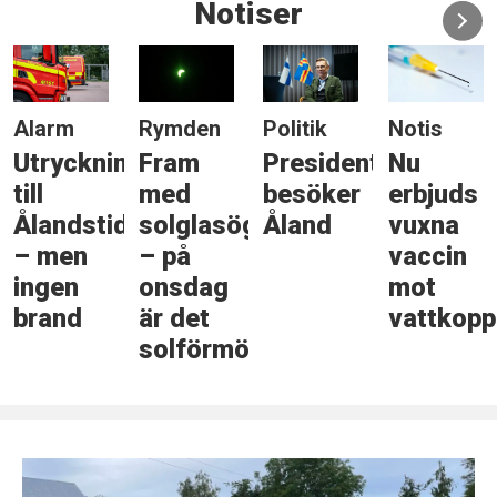
Notiser
Alarm
Rymden
Politik
Notis
Utryckning
Fram
Presidenten
Nu
till
med
besöker
erbjuds
Ålandstidningen
solglasögonen
Åland
vuxna
– men
– på
vaccin
ingen
onsdag
mot
brand
är det
vattkopp
solförmörkelse