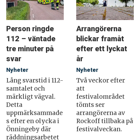
Person ringde
Arrangörerna
112 – väntade
blickar framåt
tre minuter på
efter ett lyckat
svar
år
Nyheter
Nyheter
Lång svarstid i 112-
Två veckor efter
samtalet och
att
märkligt vägval.
festivalområdet
Detta
tömts ser
uppmärksammade
arrangörerna av
s efter en olycka i
Rockoff tillbaka på
Önningeby där
festivalveckan.
räddningsarbetet