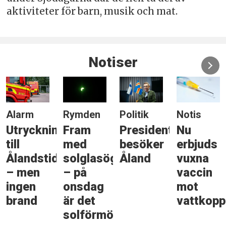
aktiviteter för barn, musik och mat.
Notiser
Alarm
Rymden
Politik
Notis
Utryckning
Fram
Presidenten
Nu
till
med
besöker
erbjuds
Ålandstidningen
solglasögonen
Åland
vuxna
– men
– på
vaccin
ingen
onsdag
mot
brand
är det
vattkopp
solförmörkelse