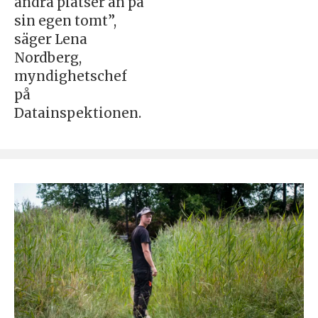
andra platser än på
sin egen tomt”,
säger Lena
Nordberg,
myndighetschef
på
Datainspektionen.