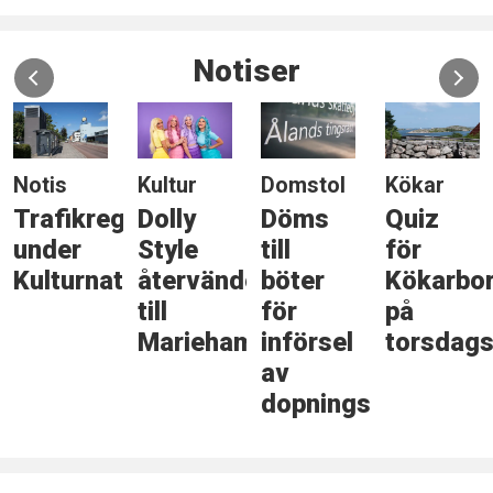
Notiser
Notis
Kultur
Domstol
Kökar
Trafikreglering
Dolly
Döms
Quiz
under
Style
till
för
Kulturnatten
återvänder
böter
Kökarbo
till
för
på
Mariehamn
införsel
torsdags
av
dopningsmedel