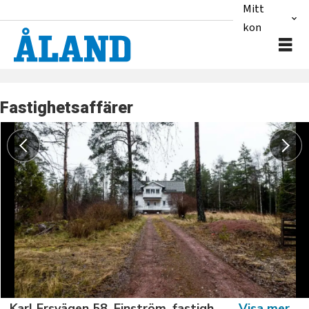
Mitt
konto
Fastighetsaffärer
Karl Ersvägen 58, Finström, fastighetFoto: Hülya Tokur-Ehres