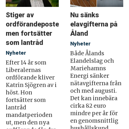
Stiger av
Nu sänks
ordförandeposten
elavgifterna på
men fortsätter
Åland
som lantråd
Nyheter
Nyheter
Både Ålands
Elandelslag och
Efter 14 år som
Mariehamns
Liberalernas
Energi sänker
ordförande kliver
nätavgifterna från
Katrin Sjögren av i
och med augusti.
höst. Hon
Det kan innebära
fortsätter som
cirka 82 euro
lantråd
mindre per år för
mandatperioden
en genomsnittlig
ut, men den nya
hushållskund.