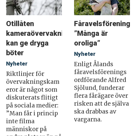
Otillåten
Fåravelsföreninge
kameraövervakning
”Många är
kan ge dryga
oroliga”
böter
Nyheter
Nyheter
Enligt Ålands
fåravelsförenings
Riktlinjer för
ordförande Alfred
övervakningskam
Sjölund, funderar
eror är något som
flera fårägare över
diskuterats flitigt
risken att de själva
på sociala medier:
ska drabbas av
”Man får i princip
vargarna.
inte filma
människor på