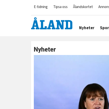
E-tidning
Tipsa oss
Ålandskortet
Annon
Nyheter
Spor
Nyheter