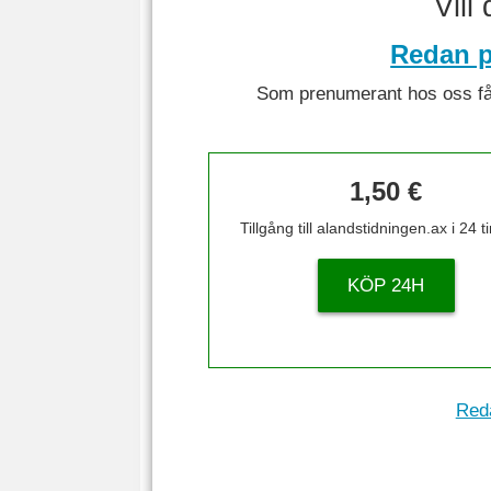
Vill
Redan p
Som prenumerant hos oss får 
1,50 €
Tillgång till alandstidningen.ax i 24 
KÖP 24H
Reda