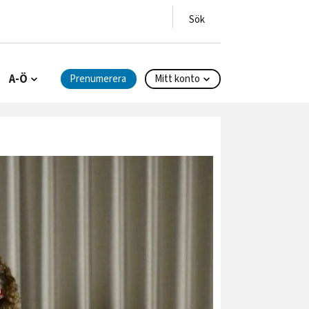
A-Ö
Prenumerera
Mitt konto