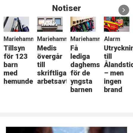
Notiser
Mariehamn
Mariehamn
Mariehamn
Alarm
Tillsyn
Medis
Få
Utryckni
för 123
övergår
lediga
till
barn
till
daghemsplatser
Ålandsti
med
skriftliga
för de
– men
hemundervisning
arbetsavtal
yngsta
ingen
barnen
brand