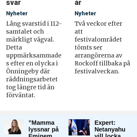
svar
år
Nyheter
Nyheter
Lång svarstid i 112-
Två veckor efter
samtalet och
att
märkligt vägval.
festivalområdet
Detta
tömts ser
uppmärksammade
arrangörerna av
s efter en olycka i
Rockoff tillbaka på
Önningeby där
festivalveckan.
räddningsarbetet
tog längre tid än
förväntat.