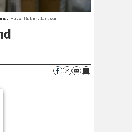
and.
Robert Jansson
nd