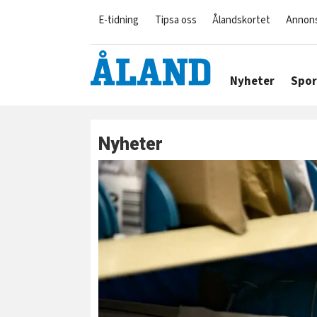
E-tidning
Tipsa oss
Ålandskortet
Annon
Nyheter
Spor
Nyheter