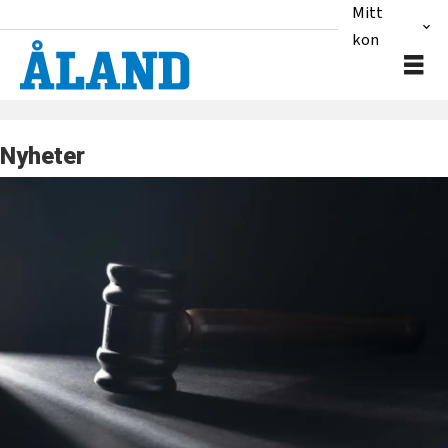
Mitt
konto
Nyheter