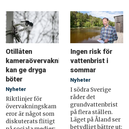
Otillåten
Ingen risk för
kameraövervakning
vattenbrist i
kan ge dryga
sommar
böter
Nyheter
Nyheter
I södra Sverige
råder det
Riktlinjer för
grundvattenbrist
övervakningskam
på flera ställen.
eror är något som
Läget på Åland ser
diskuterats flitigt
betydligt bättre ut:
på sociala medier: