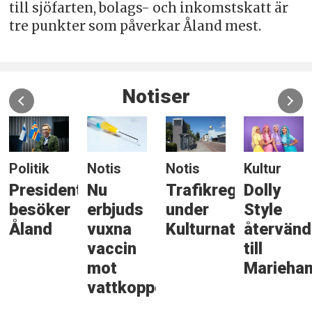
till sjöfarten, bolags- och inkomstskatt är
tre punkter som påverkar Åland mest.
Notiser
Politik
Notis
Notis
Kultur
Presidenten
Nu
Trafikreglering
Dolly
besöker
erbjuds
under
Style
gonen
Åland
vuxna
Kulturnatten
återvänd
vaccin
till
mot
Marieha
vattkoppor
rkelse