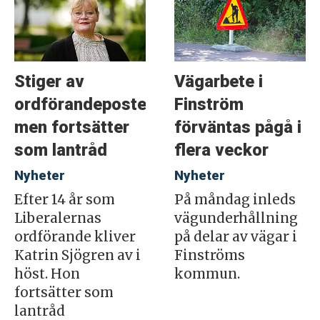
Stiger av
Vägarbete i
ordförandeposten
Finström
men fortsätter
förväntas pågå i
som lantråd
flera veckor
Nyheter
Nyheter
Efter 14 år som
På måndag inleds
Liberalernas
vägunderhållning
ordförande kliver
på delar av vägar i
Katrin Sjögren av i
Finströms
höst. Hon
kommun.
fortsätter som
lantråd