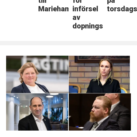
till
för
på
Mariehamn
införsel
torsdags
av
dopningsmedel