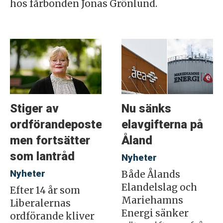
hos fårbonden Jonas Grönlund.
Stiger av
Nu sänks
ordförandeposten
elavgifterna på
men fortsätter
Åland
som lantråd
Nyheter
Nyheter
Både Ålands
Elandelslag och
Efter 14 år som
Mariehamns
Liberalernas
Energi sänker
ordförande kliver