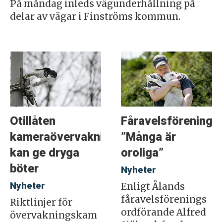
På måndag inleds vägunderhållning på
delar av vägar i Finströms kommun.
Otillåten
Fåravelsföreninge
kameraövervakning
”Många är
kan ge dryga
oroliga”
böter
Nyheter
Nyheter
Enligt Ålands
fåravelsförenings
Riktlinjer för
ordförande Alfred
övervakningskam