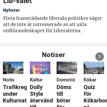
Lib-valet
Nyheter
Flera framträdande liberala politiker säger
att de inte är intresserade av att axla
ordförandeskapet för Liberalerna.
Notiser
Notis
Kultur
Domstol
Kökar
Trafikreglering
Dolly
Döms
Quiz
under
Style
till
för
Kulturnatten
återvänder
böter
Kökarbo