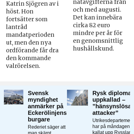
nätavgifterna från
Katrin Sjögren av i
och med augusti.
höst. Hon
Det kan innebära
fortsätter som
cirka 82 euro
lantråd
mindre per år för
mandatperioden
en genomsnittlig
ut, men den nya
hushållskund.
ordförande får dra
den kommande
valrörelsen.