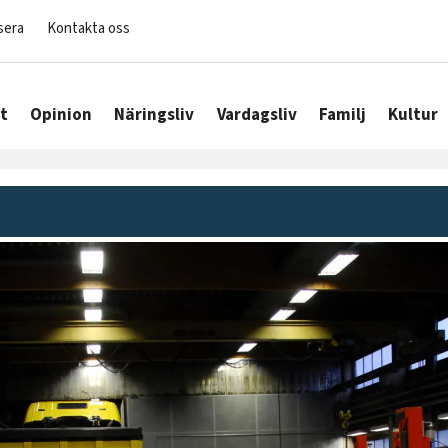
sera
Kontakta oss
t
Opinion
Näringsliv
Vardagsliv
Familj
Kultur