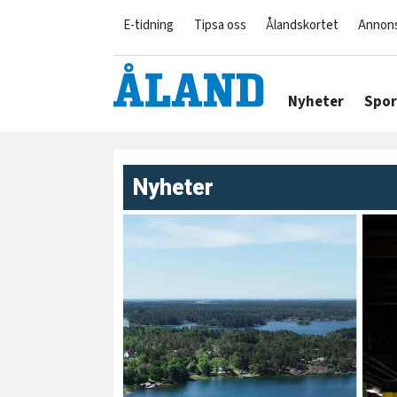
E-tidning
Tipsa oss
Ålandskortet
Annon
Nyheter
Spor
Nyheter