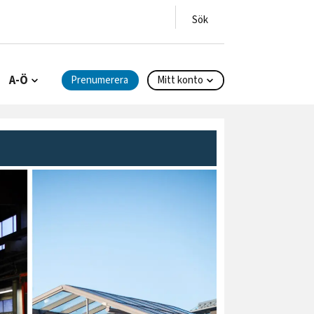
A-Ö
Prenumerera
Mitt konto