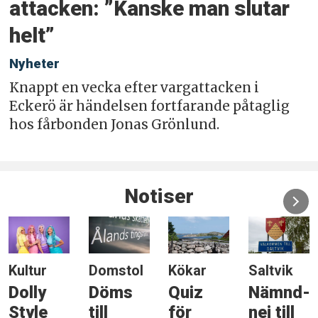
attacken: ”Kanske man slutar
helt”
Nyheter
Knappt en vecka efter vargattacken i
Eckerö är händelsen fortfarande påtaglig
hos fårbonden Jonas Grönlund.
Notiser
Kultur
Domstol
Kökar
Saltvik
Dolly
Döms
Quiz
Nämnd-
Style
till
för
nej till