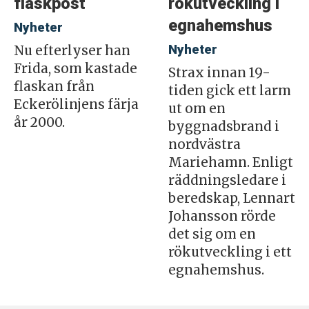
flaskpost
rökutveckling i
egnahemshus
Nyheter
Nyheter
Nu efterlyser han
Frida, som kastade
Strax innan 19-
flaskan från
tiden gick ett larm
Eckerölinjens färja
ut om en
år 2000.
byggnadsbrand i
nordvästra
Mariehamn. Enligt
räddningsledare i
beredskap, Lennart
Johansson rörde
det sig om en
rökutveckling i ett
egnahemshus.