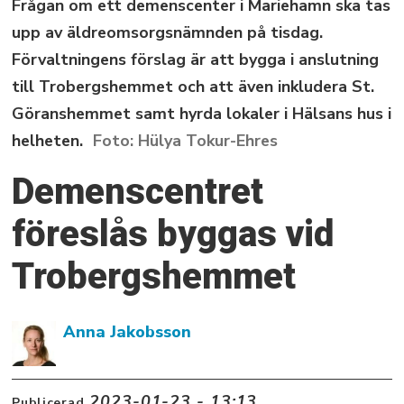
Frågan om ett demenscenter i Mariehamn ska tas
upp av äldreomsorgsnämnden på tisdag.
Förvaltningens förslag är att bygga i anslutning
till Trobergshemmet och att även inkludera St.
Göranshemmet samt hyrda lokaler i Hälsans hus i
helheten.
Hülya Tokur-Ehres
Demenscentret
föreslås byggas vid
Trobergshemmet
Anna Jakobsson
2023-01-23 - 13:13
Publicerad