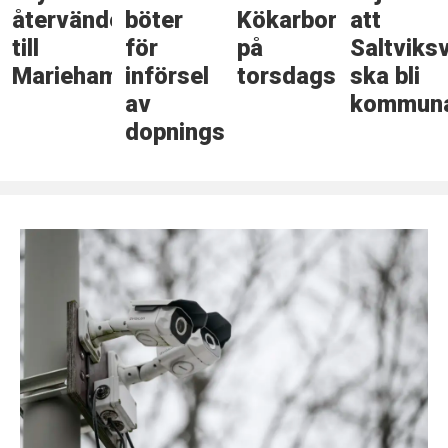
återvänder
böter
Kökarbor
att
till
för
på
Saltviks
Mariehamn
införsel
torsdagskvällen
ska bli
av
kommuna
dopningsmedel