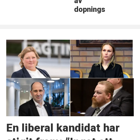
av
dopningsmedel
En liberal kandidat har