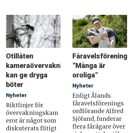
Otillåten
Fåravelsföreninge
kameraövervakning
”Många är
kan ge dryga
oroliga”
böter
Nyheter
Nyheter
Enligt Ålands
fåravelsförenings
Riktlinjer för
ordförande Alfred
övervakningskam
Sjölund, funderar
eror är något som
flera fårägare över
diskuterats flitigt