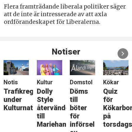
Flera framträdande liberala politiker säger
att de inte är intresserade av att axla
ordförandeskapet för Liberalerna.
Notiser
Notis
Kultur
Domstol
Kökar
Trafikreglering
Dolly
Döms
Quiz
under
Style
till
för
Kulturnatten
återvänder
böter
Kökarbo
till
för
på
Mariehamn
införsel
torsdags