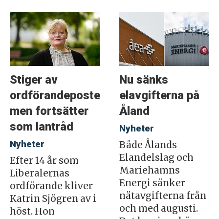
Stiger av
Nu sänks
ordförandeposten
elavgifterna på
men fortsätter
Åland
som lantråd
Nyheter
Nyheter
Både Ålands
Elandelslag och
Efter 14 år som
Mariehamns
Liberalernas
Energi sänker
ordförande kliver
nätavgifterna från
Katrin Sjögren av i
och med augusti.
höst. Hon