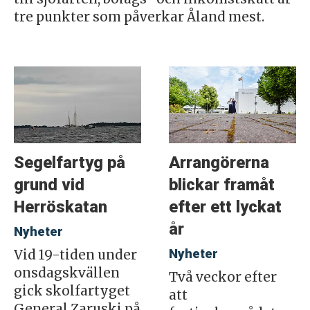
tre punkter som påverkar Åland mest.
Segelfartyg på
Arrangörerna
grund vid
blickar framåt
Herröskatan
efter ett lyckat
år
Nyheter
Nyheter
Vid 19-tiden under
onsdagskvällen
Två veckor efter
gick skolfartyget
att
General Zaruski på