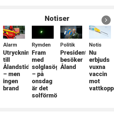
Notiser
Alarm
Rymden
Politik
Notis
Utryckning
Fram
Presidenten
Nu
till
med
besöker
erbjuds
Ålandstidningen
solglasögonen
Åland
vuxna
– men
– på
vaccin
ingen
onsdag
mot
brand
är det
vattkopp
solförmörkelse