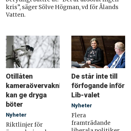
kris”, säger Sölve Högman, vd för Ålands
Vatten.
Otillåten
De står inte till
kameraövervakning
förfogande inför
kan ge dryga
Lib-valet
böter
Nyheter
Nyheter
Flera
framträdande
Riktlinjer för
liberala politiker