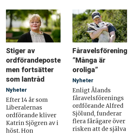
Stiger av
Fåravelsföreninge
ordförandeposten
”Många är
men fortsätter
oroliga”
som lantråd
Nyheter
Nyheter
Enligt Ålands
fåravelsförenings
Efter 14 år som
ordförande Alfred
Liberalernas
Sjölund, funderar
ordförande kliver
flera fårägare över
Katrin Sjögren av i
risken att de själva
höst. Hon