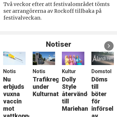
Två veckor efter att festivalområdet tömts
ser arrangörerna av Rockoff tillbaka på
festivalveckan.
Notiser
Notis
Notis
Kultur
Domstol
Nu
Trafikreglering
Dolly
Döms
erbjuds
under
Style
till
vuxna
Kulturnatten
återvänder
böter
vaccin
till
för
mot
Mariehamn
införsel
vattkoppor
av