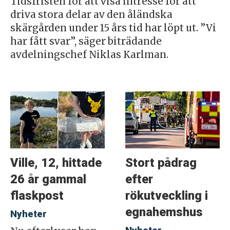
Tidsfristen för att visa intresse för att
driva stora delar av den åländska
skärgården under 15 års tid har löpt ut. ”Vi
har fått svar”, säger biträdande
avdelningschef Niklas Karlman.
Ville, 12, hittade
Stort pådrag
26 år gammal
efter
flaskpost
rökutveckling i
egnahemshus
Nyheter