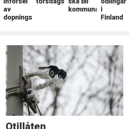
införsel
torsdagskvällen
ska bli
odlingar
av
kommunal
i
dopningsmedel
Finland
Otillåten