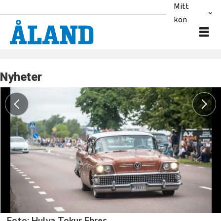
Mitt
konto
Nyheter
Foto: Hulya Tokur Ehres