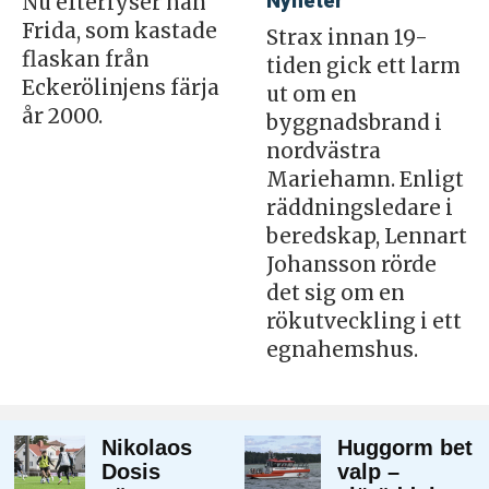
Nyheter
Nu efterlyser han
Frida, som kastade
Strax innan 19-
flaskan från
tiden gick ett larm
Eckerölinjens färja
ut om en
år 2000.
byggnadsbrand i
nordvästra
Mariehamn. Enligt
räddningsledare i
beredskap, Lennart
Johansson rörde
det sig om en
rökutveckling i ett
egnahemshus.