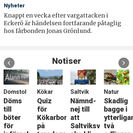
Nyheter
Knappt en vecka efter vargattacken i
Eckerö är händelsen fortfarande påtaglig
hos fårbonden Jonas Grönlund.
Notiser
Domstol
Kökar
Saltvik
Natur
Döms
Quiz
Nämnd-
Skadlig
till
för
nej till
bagge i
böter
Kökarbor
att
ytterliga
för
på
Saltviksväg
två