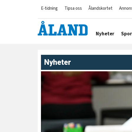
E-tidning
Tipsa oss
Ålandskortet
Annon
Nyheter
Spor
Nyheter