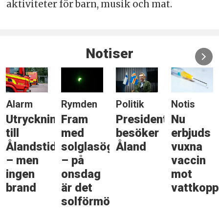
aktiviteter för barn, musik och mat.
Notiser
Alarm
Rymden
Politik
Notis
Utryckning
Fram
Presidenten
Nu
till
med
besöker
erbjuds
Ålandstidningen
solglasögonen
Åland
vuxna
– men
– på
vaccin
ingen
onsdag
mot
brand
är det
vattkopp
solförmörkelse