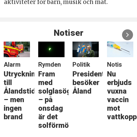
aktiviteter för barn, musik och mat.
Notiser
Alarm
Rymden
Politik
Notis
Utryckning
Fram
Presidenten
Nu
till
med
besöker
erbjuds
Ålandstidningen
solglasögonen
Åland
vuxna
– men
– på
vaccin
ingen
onsdag
mot
brand
är det
vattkopp
solförmörkelse