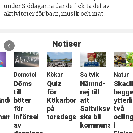
under Sjödagarna där de fick ta del av
aktiviteter för barn, musik och mat.
Notiser
Domstol
Kökar
Saltvik
Natur
Döms
Quiz
Nämnd-
Skadlig
till
för
nej till
bagge i
er
böter
Kökarbor
att
ytterliga
för
på
Saltviksväg
två
mn
införsel
torsdagskvällen
ska bli
odlingar
av
kommunal
i