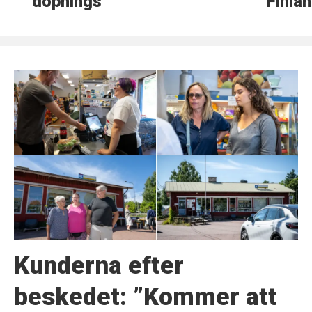
dopningsmedel
Finland
Kunderna efter
beskedet: ”Kommer att