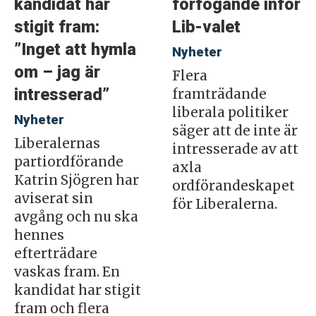
kandidat har
förfogande inför
stigit fram:
Lib-valet
”Inget att hymla
Nyheter
om – jag är
Flera
intresserad”
framträdande
liberala politiker
Nyheter
säger att de inte är
Liberalernas
intresserade av att
partiordförande
axla
Katrin Sjögren har
ordförandeskapet
aviserat sin
för Liberalerna.
avgång och nu ska
hennes
efterträdare
vaskas fram. En
kandidat har stigit
fram och flera