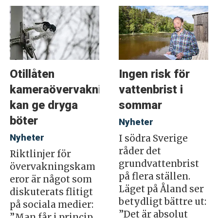
Otillåten
Ingen risk för
kameraövervakning
vattenbrist i
kan ge dryga
sommar
böter
Nyheter
Nyheter
I södra Sverige
råder det
Riktlinjer för
grundvattenbrist
övervakningskam
på flera ställen.
eror är något som
Läget på Åland ser
diskuterats flitigt
betydligt bättre ut:
på sociala medier:
”Det är absolut
”Man får i princip