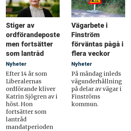
Stiger av
Vägarbete i
ordförandeposten
Finström
men fortsätter
förväntas pågå i
som lantråd
flera veckor
Nyheter
Nyheter
Efter 14 år som
På måndag inleds
Liberalernas
vägunderhållning
ordförande kliver
på delar av vägar i
Katrin Sjögren av i
Finströms
höst. Hon
kommun.
fortsätter som
lantråd
mandatperioden