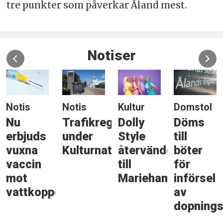
tre punkter som påverkar Åland mest.
Notiser
Notis
Notis
Kultur
Domstol
ten
Nu
Trafikreglering
Dolly
Döms
erbjuds
under
Style
till
vuxna
Kulturnatten
återvänder
böter
vaccin
till
för
mot
Mariehamn
införsel
vattkoppor
av
dopning