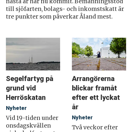
nästa år har nu kommit. Bemanningsstöd
till sjöfarten, bolags- och inkomstskatt är
tre punkter som påverkar Åland mest.
Segelfartyg på
Arrangörerna
grund vid
blickar framåt
Herröskatan
efter ett lyckat
år
Nyheter
Nyheter
Vid 19-tiden under
onsdagskvällen
Två veckor efter