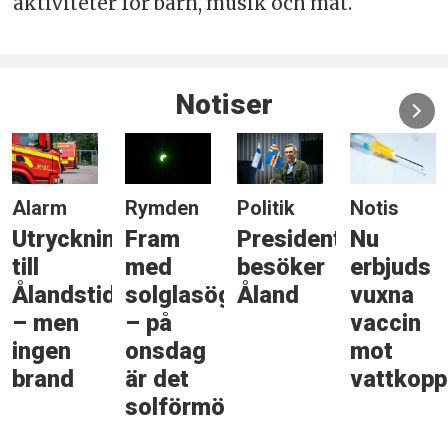
aktiviteter för barn, musik och mat.
Notiser
Alarm
Rymden
Politik
Notis
Utryckning
Fram
Presidenten
Nu
till
med
besöker
erbjuds
Ålandstidningen
solglasögonen
Åland
vuxna
– men
– på
vaccin
ingen
onsdag
mot
brand
är det
vattkopp
solförmörkelse