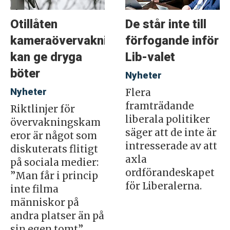
Otillåten
De står inte till
kameraövervakning
förfogande inför
kan ge dryga
Lib-valet
böter
Nyheter
Nyheter
Flera
framträdande
Riktlinjer för
liberala politiker
övervakningskam
säger att de inte är
eror är något som
intresserade av att
diskuterats flitigt
axla
på sociala medier:
ordförandeskapet
”Man får i princip
för Liberalerna.
inte filma
människor på
andra platser än på
sin egen tomt”,