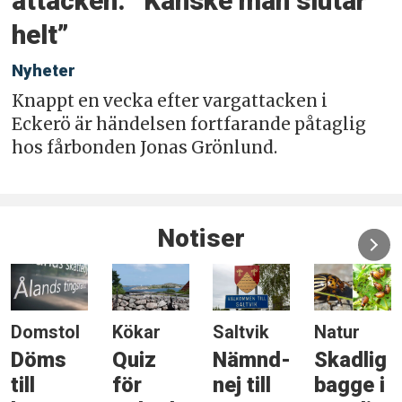
attacken: ”Kanske man slutar
helt”
Nyheter
Knappt en vecka efter vargattacken i
Eckerö är händelsen fortfarande påtaglig
hos fårbonden Jonas Grönlund.
Notiser
Domstol
Kökar
Saltvik
Natur
Döms
Quiz
Nämnd-
Skadlig
till
för
nej till
bagge i