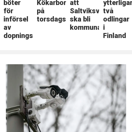
böter
Kökarbor
att
ytterliga
för
på
Saltviksväg
två
införsel
torsdagskvällen
ska bli
odlingar
av
kommunal
i
dopningsmedel
Finland