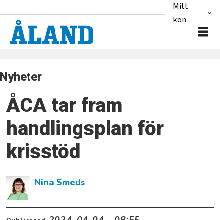
Mitt
konto
Nyheter
ÅCA tar fram
handlingsplan för
krisstöd
Nina Smeds
2024-04-04 - 08:55