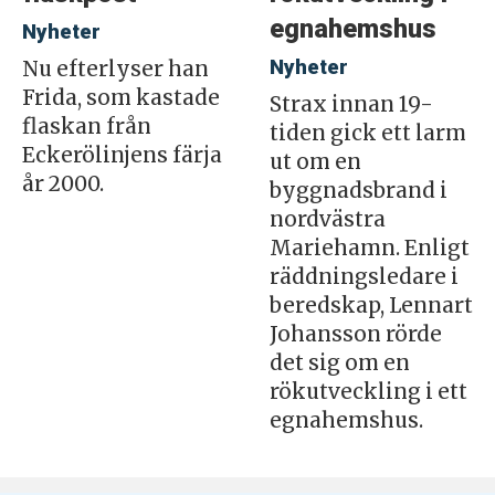
egnahemshus
Nyheter
Nyheter
Nu efterlyser han
Frida, som kastade
Strax innan 19-
flaskan från
tiden gick ett larm
Eckerölinjens färja
ut om en
år 2000.
byggnadsbrand i
nordvästra
Mariehamn. Enligt
räddningsledare i
beredskap, Lennart
Johansson rörde
det sig om en
rökutveckling i ett
egnahemshus.