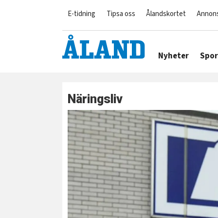
E-tidning
Tipsa oss
Ålandskortet
Annon
Nyheter
Spor
Näringsliv