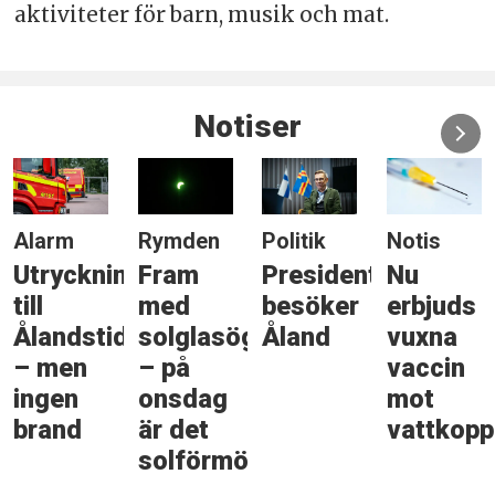
aktiviteter för barn, musik och mat.
Notiser
Alarm
Rymden
Politik
Notis
Utryckning
Fram
Presidenten
Nu
till
med
besöker
erbjuds
Ålandstidningen
solglasögonen
Åland
vuxna
– men
– på
vaccin
ingen
onsdag
mot
brand
är det
vattkopp
solförmörkelse