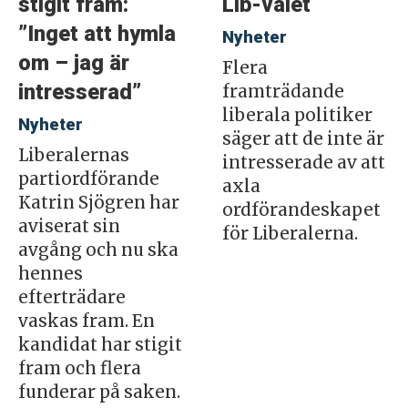
stigit fram:
Lib-valet
”Inget att hymla
Nyheter
om – jag är
Flera
intresserad”
framträdande
liberala politiker
Nyheter
säger att de inte är
Liberalernas
intresserade av att
partiordförande
axla
Katrin Sjögren har
ordförandeskapet
aviserat sin
för Liberalerna.
avgång och nu ska
hennes
efterträdare
vaskas fram. En
kandidat har stigit
fram och flera
funderar på saken.