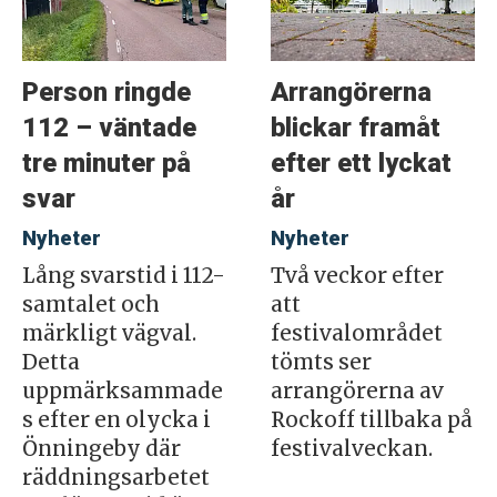
Person ringde
Arrangörerna
112 – väntade
blickar framåt
tre minuter på
efter ett lyckat
svar
år
Nyheter
Nyheter
Lång svarstid i 112-
Två veckor efter
samtalet och
att
märkligt vägval.
festivalområdet
Detta
tömts ser
uppmärksammade
arrangörerna av
s efter en olycka i
Rockoff tillbaka på
Önningeby där
festivalveckan.
räddningsarbetet