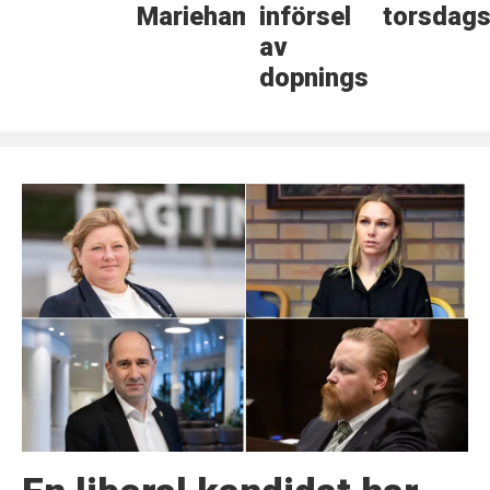
Mariehamn
införsel
torsdags
av
dopningsmedel