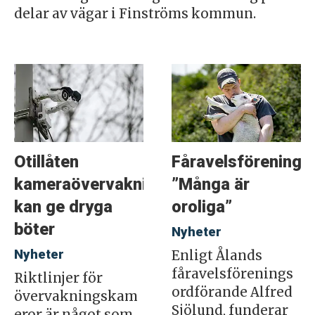
delar av vägar i Finströms kommun.
Otillåten
Fåravelsföreninge
kameraövervakning
”Många är
kan ge dryga
oroliga”
böter
Nyheter
Nyheter
Enligt Ålands
fåravelsförenings
Riktlinjer för
ordförande Alfred
övervakningskam
Sjölund, funderar
eror är något som