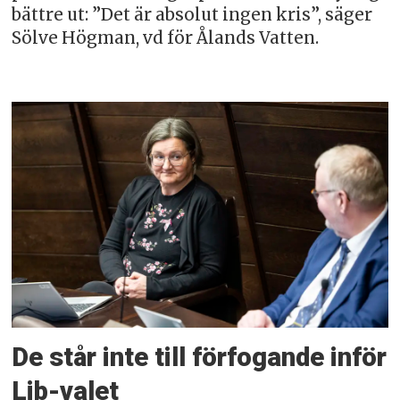
bättre ut: ”Det är absolut ingen kris”, säger
Sölve Högman, vd för Ålands Vatten.
De står inte till förfogande inför
Lib-valet