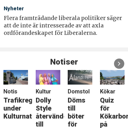
Nyheter
Flera framträdande liberala politiker säger
att de inte är intresserade av att axla
ordförandeskapet för Liberalerna.
Notiser
Notis
Kultur
Domstol
Kökar
Trafikreglering
Dolly
Döms
Quiz
under
Style
till
för
Kulturnatten
återvänder
böter
Kökarbo
till
för
på