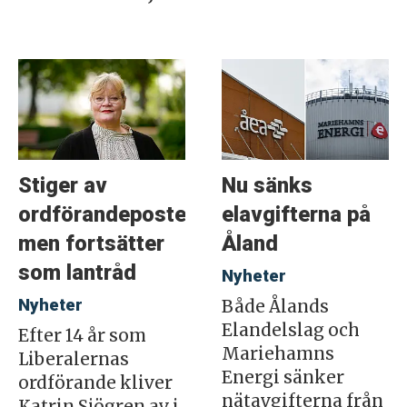
Stiger av
Nu sänks
ordförandeposten
elavgifterna på
men fortsätter
Åland
som lantråd
Nyheter
Nyheter
Både Ålands
Elandelslag och
Efter 14 år som
Mariehamns
Liberalernas
Energi sänker
ordförande kliver
nätavgifterna från
Katrin Sjögren av i