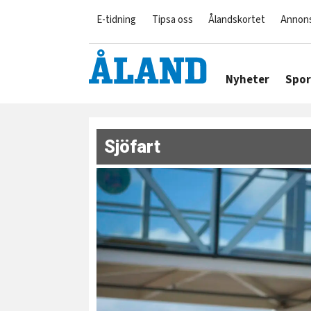
E-tidning
Tipsa oss
Ålandskortet
Annon
Nyheter
Spor
Sjöfart