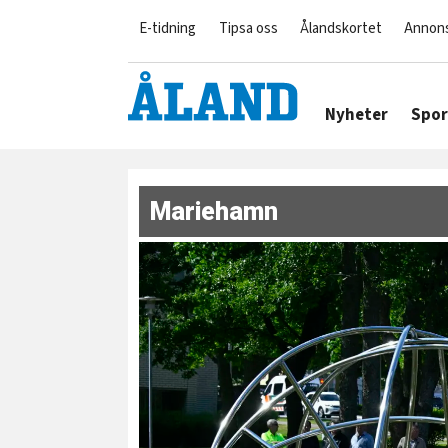
E-tidning
Tipsa oss
Ålandskortet
Annon
Nyheter
Spor
Mariehamn