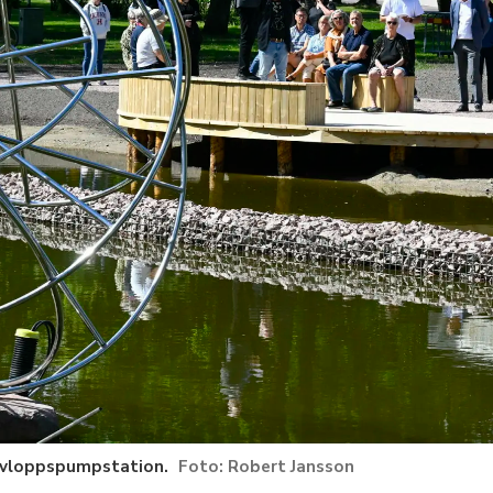
avloppspumpstation.
Robert Jansson