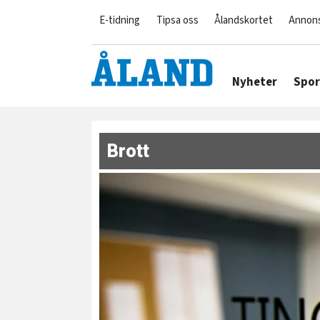
E-tidning
Tipsa oss
Ålandskortet
Annon
Nyheter
Spor
Brott