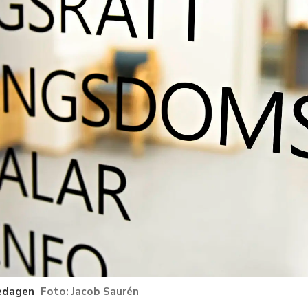
redagen
Jacob Saurén