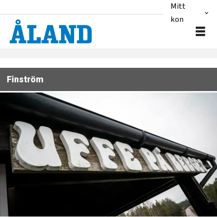
Mitt
konto
Finström