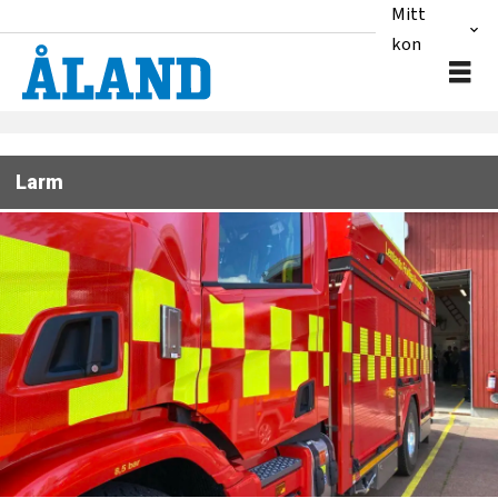
Mitt
konto
Larm