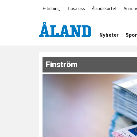
E-tidning
Tipsa oss
Ålandskortet
Annon
Nyheter
Spor
Finström