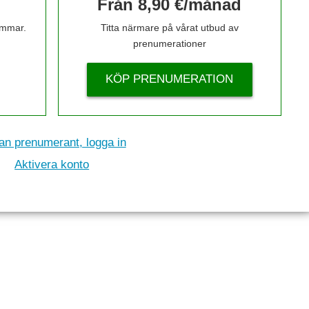
Från 8,90 €/månad
timmar.
Titta närmare på vårat utbud av
prenumerationer
KÖP PRENUMERATION
n prenumerant, logga in
Aktivera konto