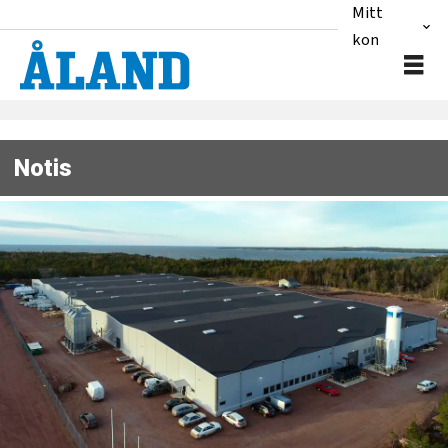
Mitt
konto
Notis