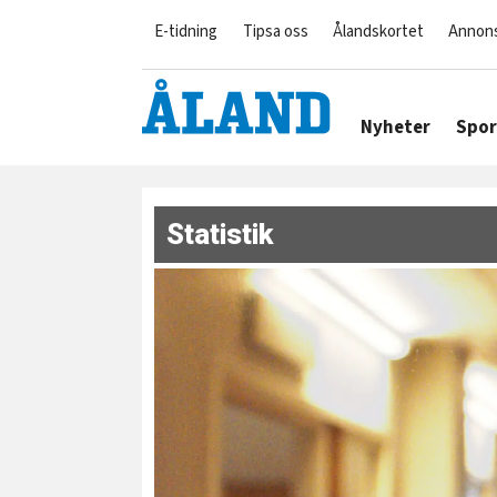
E-tidning
Tipsa oss
Ålandskortet
Annon
Nyheter
Spor
Statistik