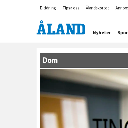
E-tidning
Tipsa oss
Ålandskortet
Annon
Nyheter
Spor
Dom