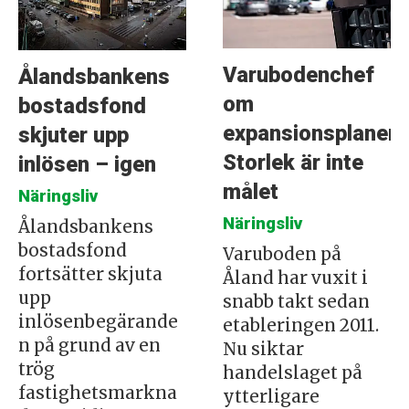
Varubodenchef
Ålandsbankens
om
bostadsfond
expansionsplanern
skjuter upp
Storlek är inte
inlösen – igen
målet
Näringsliv
Näringsliv
Ålandsbankens
bostadsfond
Varuboden på
fortsätter skjuta
Åland har vuxit i
upp
snabb takt sedan
inlösenbegärande
etableringen 2011.
n på grund av en
Nu siktar
trög
handelslaget på
fastighetsmarkna
ytterligare