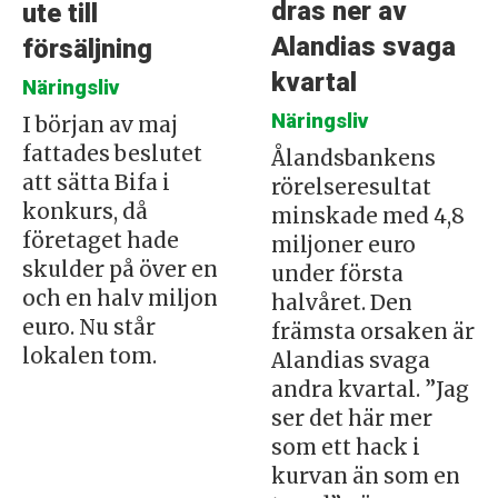
dras ner av
ute till
Alandias svaga
försäljning
kvartal
Näringsliv
Näringsliv
I början av maj
fattades beslutet
Ålandsbankens
att sätta Bifa i
rörelseresultat
konkurs, då
minskade med 4,8
företaget hade
miljoner euro
skulder på över en
under första
och en halv miljon
halvåret. Den
euro. Nu står
främsta orsaken är
lokalen tom.
Alandias svaga
andra kvartal. ”Jag
ser det här mer
som ett hack i
kurvan än som en