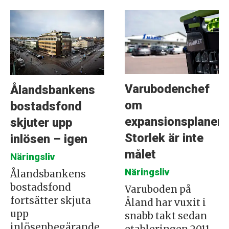
Varubodenchef
Ålandsbankens
om
bostadsfond
expansionsplanern
skjuter upp
Storlek är inte
inlösen – igen
målet
Näringsliv
Näringsliv
Ålandsbankens
bostadsfond
Varuboden på
fortsätter skjuta
Åland har vuxit i
upp
snabb takt sedan
inlösenbegärande