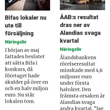
ÅAB:s resultat
Bifas lokaler nu
dras ner av
ute till
Alandias svaga
försäljning
kvartal
Näringsliv
Näringsliv
I början av maj
fattades beslutet
Ålandsbankens
att sätta Bifa i
rörelseresultat
konkurs, då
minskade med 4,8
företaget hade
miljoner euro
skulder på över en
under första
och en halv miljon
halvåret. Den
euro. Nu står
främsta orsaken är
lokalen tom.
Alandias svaga
andra kvartal. ”Jag