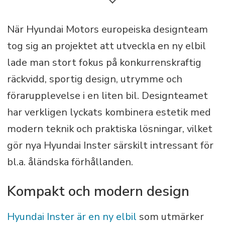
Redo för veckans pendling: räckvidd
När Hyundai Motors europeiska designteam
370km
tog sig an projektet att utveckla en ny elbil
lade man stort fokus på konkurrenskraftig
Liten men stark: 150km/h
räckvidd, sportig design, utrymme och
förarupplevelse i en liten bil. Designteamet
Fulladdad på nolltid: Inster laddar från
har verkligen lyckats kombinera estetik med
10 till 80 procent på en halvtimme
modern teknik och praktiska lösningar, vilket
Vehicle-to-Load-funktion: Ladda din
gör nya Hyundai Inster särskilt intressant för
prylar smidigt och enkelt
bl.a. åländska förhållanden.
i-Pedal: gasa, bromsa och stanna bilen
Kompakt och modern design
med gaspedalen
Hyundai Inster är en ny elbil
som utmärker