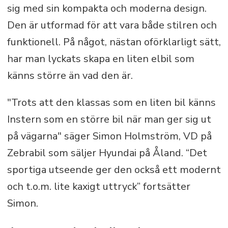
Blue-Link app håller ägaren uppkopplad
sig med sin kompakta och moderna design.
till bilen
Den är utformad för att vara både stilren och
funktionell. På något, nästan oförklarligt sätt,
Hyundai Digital Key - Öppna bilen med
har man lyckats skapa en liten elbil som
smartphone / Apple Watch
känns större än vad den är.
"Trots att den klassas som en liten bil känns
Instern som en större bil när man ger sig ut
på vägarna" säger Simon Holmström, VD på
Zebrabil som säljer Hyundai på Åland. “Det
sportiga utseende ger den också ett modernt
och t.o.m. lite kaxigt uttryck” fortsätter
Simon.